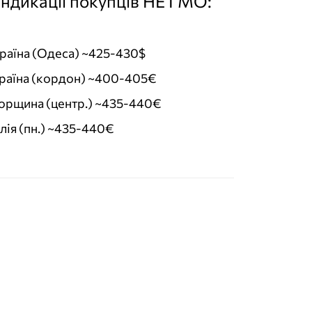
індикації покупців НЕ ГМО:
раїна (Одеса) ~425-430$
раїна (кордон) ~400-405€
орщина (центр.) ~435-440€
алія (пн.) ~435-440€