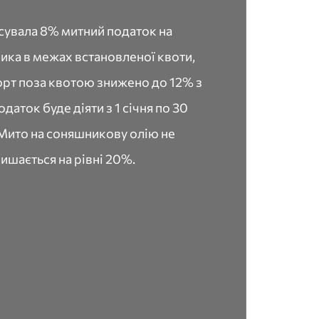
сувала 8% митний податок на
ика в межах встановленої квоти,
порт поза квотою знижено до 12% з
даток буде діяти з 1 січня по 30
 Мито на соняшникову олію не
лишається на рівні 20%.