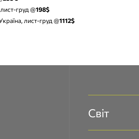
 лист-груд @
198$
країна, лист-груд @
1112$
Світ