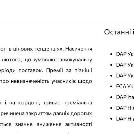
Останні 
ті в цінових тенденціях. Насичення
DAP Ук
о лютого, що зумовлює знижувальну
DAP Ук
еріоди поставок. Премії за пізніші
DAP Ук
 про невизначеність учасників щодо
FCA Ук
DAP Іта
к і на кордоні, триває преміальна
DAP Ні
причинена закриттям давніх дорогих
DAP Ні
ється значне зниження активності