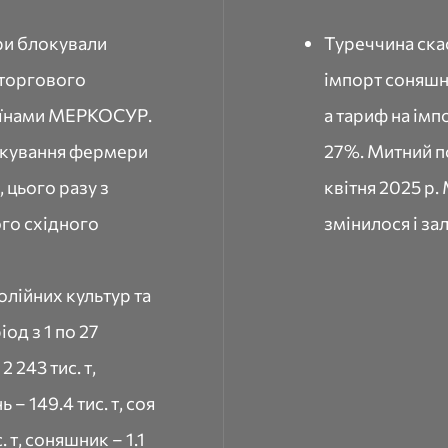
ри блокували
Туреччина ска
 торгового
імпорт соняшн
раїнами МЕРКОСУР.
а тариф на ім
локування фермери
27%. Митний по
 цього разу з
квітня 2025 р.
го східного
змінилося і за
олійних культур та
од з 1 по 27
 243 тис. т,
ь – 149.4 тис. т, соя
с. т, соняшник – 1.1