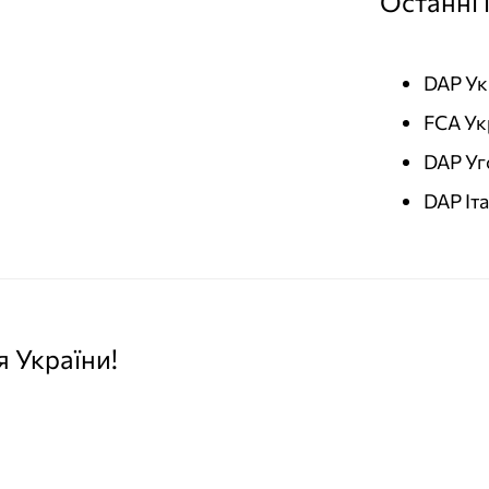
Останні 
DAP Ук
FCA Ук
DAP Уг
DAP Іт
я України!