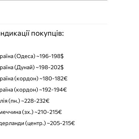
індикації покупців:
раїна (Одеса) ~196-198$
раїна (Дунай) ~198-202$
раїна (кордон) ~180-182€
раїна (кордон) ~192-194€
лія (пн.) ~228-232€
меччина (зх.) ~210-215€
дерланди (центр.) ~205-215€