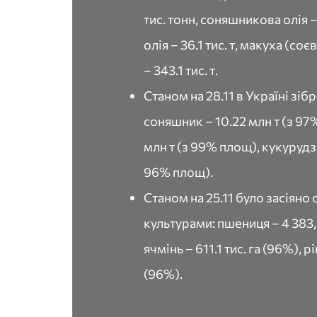
тис. тонн, соняшникова олія – 
олія – 36.1 тис. т, макуха (со
– 343.1 тис. т.
Станом на 28.11 в Україні зібр
соняшник – 10.22 млн т (з 97%
млн т (з 99% площ), кукурудза
96% площ).
Станом на 25.11 було засіяно
культурами: пшениця – 4 383,5
ячмінь – 611.1 тис. га (96%), рі
(96%).