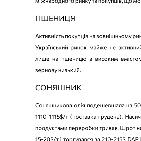
міжнародного ринку та покупців, що мож
ПШЕНИЦЯ
Активність покупців на зовнішньому рин
Український ринок майже не активний
лише на пшеницю з високим вмістом
зернову низький.
СОНЯШНИК
Соняшникова олія подешевшала на 50$/
1110-1115$/т (поставка грудень). Наси
продуктами переробки триває. Шрот н
15-20$/т і торгувався за 210-215$ DAP