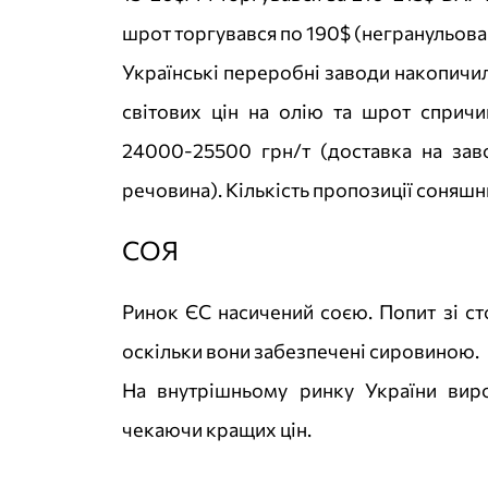
шрот торгувався по 190$ (негранульован
Українські переробні заводи накопичили
світових цін на олію та шрот сприч
24000-25500 грн/т (доставка на заво
речовина). Кількість пропозиції соняшн
СОЯ
Ринок ЄС насичений соєю. Попит зі ст
оскільки вони забезпечені сировиною.
На внутрішньому ринку України вир
чекаючи кращих цін.