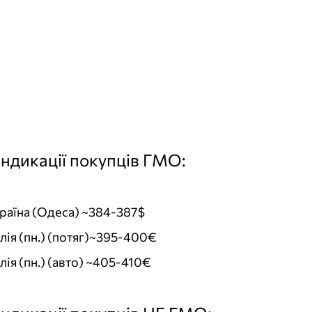
індикації покупців ГМО:
раїна (Одеса) ~384-387$
алія (пн.) (потяг)~395-400€
лія (пн.) (авто) ~405-410€