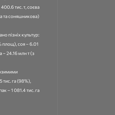
400.6 тис. т, соєва
єва та соняшникова)
ано пізніх культур:
 площ), соя – 6.01
 – 24.16 млн т (з
 озимими
 тис. га (98%),
пак – 1 081.4 тис. га