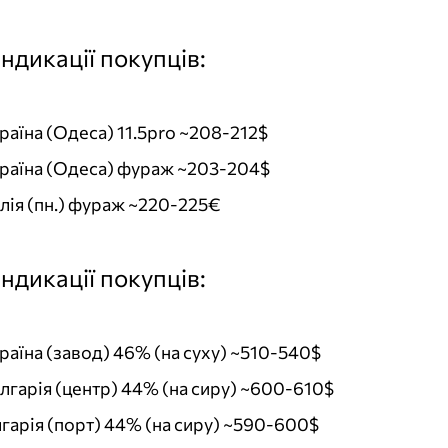
індикації покупців:
раїна (Одеса) 11.5pro ~208-212$
раїна (Одеса) фураж ~203-204$
алія (пн.) фураж ~220-225€
індикації покупців:
раїна (завод) 46% (на суху) ~510-540$
лгарія (центр) 44% (на сиру) ~600-610$
лгарія (порт) 44% (на сиру) ~590-600$