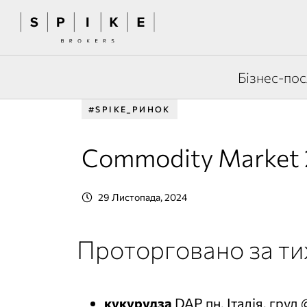
Бізнес-пос
#SPIKE_РИНОК
Commodity Market 2
29 Листопада, 2024
Проторговано за т
кукурудза
DAP пн. Італія, груд 