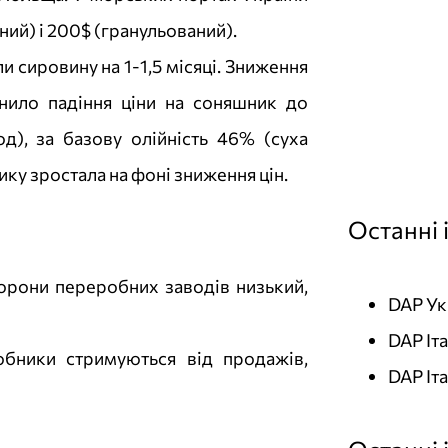
ий) і 200$ (гранульований).
 сировину на 1-1,5 місяці. Зниження
инило падіння ціни на соняшник до
д), за базову олійність 46% (суха
ику зростала на фоні зниження цін.
Останні 
орони переробних заводів низький,
DAP Ук
DAP Іт
обники стримуються від продажів,
DAP Іта