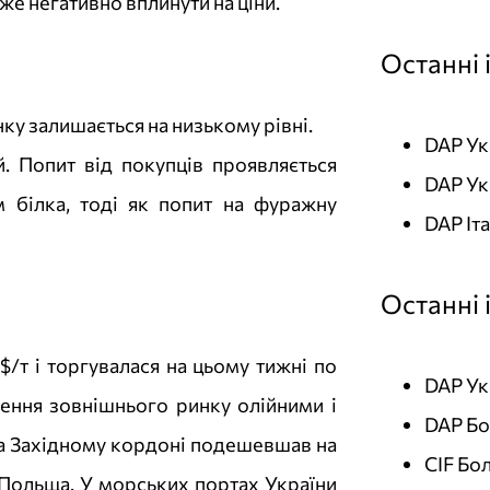
е негативно вплинути на ціни.
Останні 
ку залишається на низькому рівні.
DAP Ук
. Попит від покупців проявляється
DAP Ук
 білка, тоді як попит на фуражну
DAP Іт
Останні 
т і торгувалася на цьому тижні по
DAP Ук
чення зовнішнього ринку олійними і
DAP Бо
а Західному кордоні подешевшав на
CIF Бо
 Польща. У морських портах України