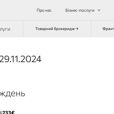
Про нас
Бізнес-послуги
луги
Товарний брокеридж
Фрахт
9.11.2024
иждень
@
233€