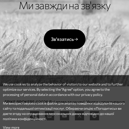
Ми завжди на зв'язку
Зв'язатись
We use cookies to analyze the behavior of visitors to our website and to further
optimize our services. By selecting the "Agree" option, you agree to the
processing of personal data in accordance with our privacy policy.
SPIKE BROKERS ©2026 Всі права захищені.
Умови користування
Ми використовуємо cookie файли для аналізу поведінки відвідувачів нашого
сайту та подальшої оптимізації послуг. Обираючи опцію «Погодитись» ви
даєте згоду на опрацювання персональних даних відповідно до нашої
політики конфіденційності.
View more