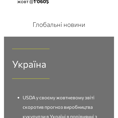
жовт @
1’060$
Глобальні новини
Україна​
USDA у своєму жовтневому звіті
скоротив прогноз виробництва
кукурудзи в Україні в порівнянні з