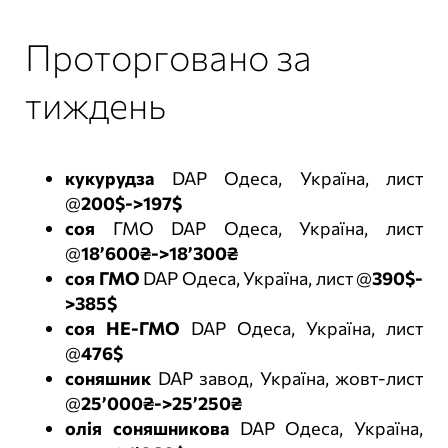
Проторговано за
тиждень
кукурудза
DAP Одеса, Україна, лист
@
200$->197$
соя
ГМО DAP Одеса, Україна, лист
@
18’600₴->18’300₴
соя ГМО
DAP Одеса, Україна, лист @
390$-
>385$
соя НЕ-ГМО
DAP Одеса, Україна, лист
@
476$
соняшник
DAP завод, Україна, жовт-лист
@
25’000₴->25’250₴
олія соняшникова
DAP Одеса, Україна,