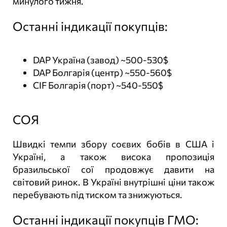
минулого тижня.
Останні індикації покупців:
DAP Україна (завод) ~500-530$
DAP Болгарія (центр) ~550-560$
CIF Болгарія (порт) ~540-550$
СОЯ
Швидкі темпи збору соєвих бобів в США і
Україні, а також висока пропозиція
бразильської сої продовжує давити на
світовий ринок. В Україні внутрішні ціни також
перебувають під тиском та знижуються.
Останні індикації покупців ГМО: