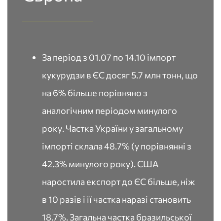
За період з 01.07 по 14.10 імпорт
кукурудзи в ЄС досяг 5.7 млн тонн, що
на 6% більше порівняно з
аналогічним періодом минулого
року. Частка України у загальному
імпорті склала 48.7% (у порівнянні з
42.3% минулого року). США
наростила експорт до ЄС більше, ніж
в 10 разів і її частка наразі становить
18.7%. Загальна частка бразильської