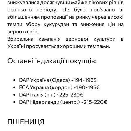
знижувалися досягнувши майже пікових рівнів
осіннього періоду. Це було пов’язано зі
збільшенням пропозиції на ринку через високі
темпи збору кукурудзи та зниження цін на
зерно в світі.
Збиральна кампанія зернової культури в
Україні просувається хорошими темпами.
Останні індикації покупців:
DAP Україна (Одеса) ~194-196$
FCA Україна (кордон) ~190-195€
DAP Італія (пн.) ~225-230€
DAP Нідерланди (центр.) ~215-220€
ПШЕНИЦЯ