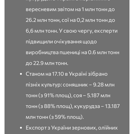
вересневим звітом на 1 млн тонн до
26.2 млн тонн, сої на 0,2 млн тонн до
6,6 млн тонн. У свою чергу, експерти
підвищили очікування щодо
виробництва пшениці на 0.6 млн тонн
до 22.9 млн тонн.
Станом на 17.10 в Україні зібрано
пізніх культур: соняшник – 9.28 млн
тонн (з 91% площ), соя – 5.187 млн
тонн (з 88% площ), кукурудза – 13.187
млн тонн (з 59% площ).
Експорт з України зернових, олійних