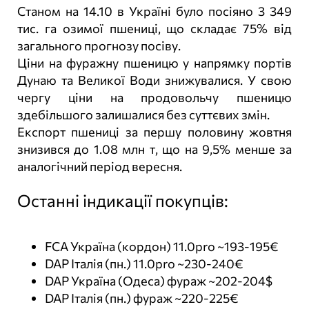
Станом на 14.10 в Україні було посіяно 3 349
тис. га озимої пшениці, що складає 75% від
загального прогнозу посіву.
Ціни на фуражну пшеницю у напрямку портів
Дунаю та Великої Води знижувалися. У свою
чергу ціни на продовольчу пшеницю
здебільшого залишалися без суттєвих змін.
Експорт пшениці за першу половину жовтня
знизився до 1.08 млн т, що на 9,5% менше за
аналогічний період вересня.
Останні індикації покупців:
FCA Україна (кордон) 11.0pro ~193-195€
DAP Італія (пн.) 11.0pro ~230-240€
DAP Україна (Одеса) фураж ~202-204$
DAP Італія (пн.) фураж ~220-225€