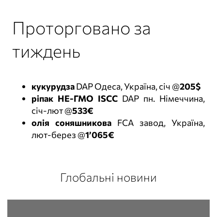
Проторговано за
тиждень
кукурудза
DAP Одеса, Україна, січ @
205$
ріпак НЕ-ГМО ISCC
DAP пн. Німеччина,
січ-лют @
533€
олія соняшникова
FCA завод, Україна,
лют-берез @
1’065€
Глобальні новини