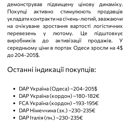
демонстрував підвищену цінову динаміку.
Покупці активно стимулюють продавців
укладати контракти на січень-лютий, зважаючи
на очікуване зростання вартості логістичних
перевезень у лютому. Це підштовхує
виробників до активізації продажів. У
середньому ціни в портах Одеси зросли на 4$
до 204-205$.
Останні індикації покупців:
DAP Україна (Одеса) ~204-205$
DAP Україна (кордон) ~180-182€
FCA Україна (кордон) ~193-195€
DAP Німеччина (зх.) ~230-235€
DAP Італія (пн.) ~230-235€