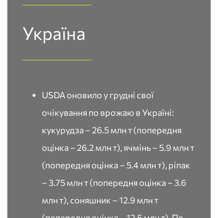
Україна​
USDA оновило у грудні свої
очікування по врожаю в Україні:
кукурудза – 26.5 млн т (попередня
оцінка – 26.2 млн т), ячмінь – 5.9 млн т
(попередня оцінка – 5.4 млн т), ріпак
– 3.75 млн т (попередня оцінка – 3.6
млн т), соняшник – 12.9 млн т
(попередня оцінка – 12.5 млн т). По