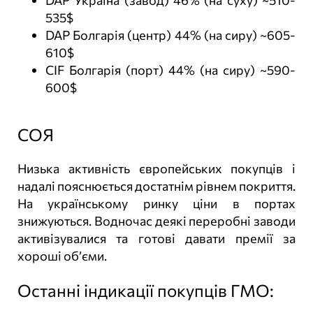
DAP Україна (завод) 46% (на суху) ~510-
535$
DAP Болгарія (центр) 44% (на сиру) ~605-
610$
CIF Болгарія (порт) 44% (на сиру) ~590-
600$
СОЯ
Низька активність європейських покупців і
надалі пояснюється достатнім рівнем покриття.
На українському ринку ціни в портах
знижуються. Водночас деякі переробні заводи
активізувалися та готові давати премії за
хороші об’єми.
Останні індикації покупців ГМО: