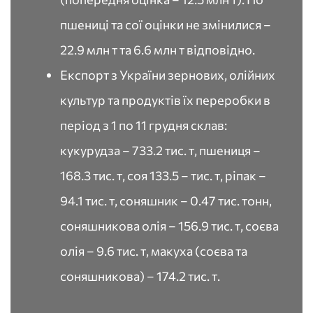
пшениці та сої оцінки не змінилися –
22.9 млн т та 6.6 млн т відповідно.
Експорт з України зернових, олійних
культур та продуктів їх переробки в
період з 1 по 11 грудня склав:
кукурудза – 733.2 тис. т, пшениця –
168.3 тис. т, соя 133.5 – тис. т, ріпак –
94.1 тис. т, соняшник – 0.47 тис. тонн,
соняшникова олія – 156.9 тис. т, соєва
олія – 9.6 тис. т, макуха (соєва та
соняшникова) – 174.2 тис. т.