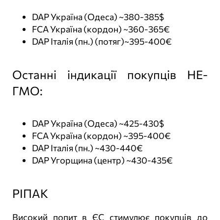
DAP Україна (Одеса) ~380-385$
FCA Україна (кордон) ~360-365€
DAP Італія (пн.) (потяг)~395-400€
Останні індикації покупців НЕ-
ГМО:
DAP Україна (Одеса) ~425-430$
FCA Україна (кордон) ~395-400€
DAP Італія (пн.) ~430-440€
DAP Угорщина (центр) ~430-435€
РІПАК
Високий попит в ЄС стимулює покупців до