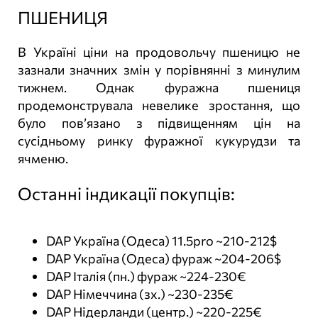
ПШЕНИЦЯ
В Україні ціни на продовольчу пшеницю не
зазнали значних змін у порівнянні з минулим
тижнем. Однак фуражна пшениця
продемонструвала невелике зростання, що
було пов’язано з підвищенням цін на
сусідньому ринку фуражної кукурудзи та
ячменю.
Останні індикації покупців:
DAP Україна (Одеса) 11.5pro ~210-212$
DAP Україна (Одеса) фураж ~204-206$
DAP Італія (пн.) фураж ~224-230€
DAP Німеччина (зх.) ~230-235€
DAP Нідерланди (центр.) ~220-225€