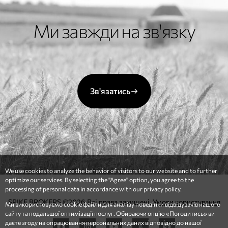
Ми завжди на зв'язку
Зв'язатись
We use cookies to analyze the behavior of visitors to our website and to further
optimize our services. By selecting the "Agree" option, you agree to the
processing of personal data in accordance with our privacy policy.
SPIKE BROKERS ©2026 Всі права захищені.
Умови користування
Ми використовуємо cookie файли для аналізу поведінки відвідувачів нашого
сайту та подальшої оптимізації послуг. Обираючи опцію «Погодитись» ви
даєте згоду на опрацювання персональних даних відповідно до нашої