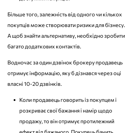
Більше того, залежність від одного чи кількох
покупців може створювати ризики для бізнесу.
А щоб знайти альтернативу, необхідно зробити
багато додаткових контактів.
Водночас за один дзвінок брокеру продавець
отримує інформацію, яку б дізнався через оці
власні 10-20 дзвінків.
Коли продавець говорить із покупцем і
розкриває свої бажання і намір щодо
продажу, то він отримує протилежний
ефект від бажаного. Покупець бачить