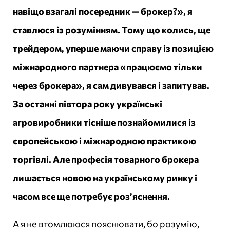
навіщо взагалі посередник — брокер?», я
ставлюся із розумінням. Тому що колись, ще
трейдером, уперше маючи справу із позицією
міжнародного партнера «працюємо тільки
через брокера», я сам дивувався і запитував.
За останні півтора року українські
агровиробники тісніше познайомилися із
європейською і міжнародною практикою
торгівлі. Але професія товарного брокера
лишається новою на українському ринку і
часом все ще потребує роз’яснення.
А я не втомлююся пояснювати, бо розумію,