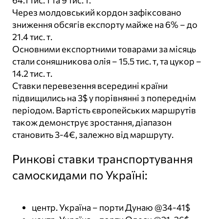
64.1 тис. т та 9 тис. т.
Через молдовський кордон зафіксовано
зниження обсягів експорту майже на 6% – до
21.4 тис. т.
Основними експортними товарами за місяць
стали соняшникова олія – 15.5 тис. т, та цукор –
14.2 тис. т.
Ставки перевезення всередині країни
підвищились на 3$ у порівнянні з попереднім
періодом. Вартість європейських маршрутів
також демонструє зростання, діапазон
становить 3-4€, залежно від маршруту.
Ринкові ставки транспортування
самоскидами по Україні:
центр. Україна – порти Дунаю @34-41$