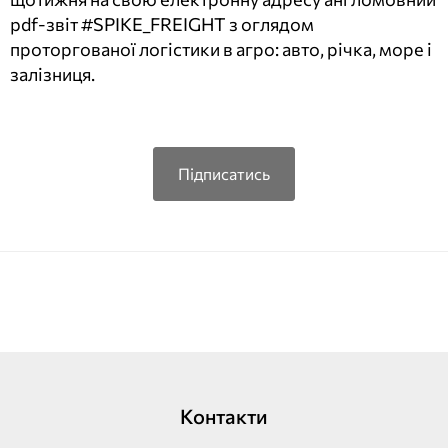
pdf-звіт #SPIKE_FREIGHT з оглядом
проторгованої логістики в агро: авто, річка, море і
залізниця.
Підписатись
Контакти