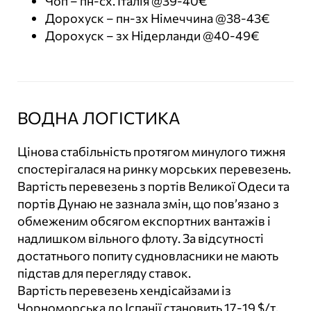
Чоп – пн-сх. Італія @39-40€
Дорохуск – пн-зх Німеччина @38-43€
Дорохуск – зх Нідерланди @40-49€
ВОДНА ЛОГІСТИКА
Цінова стабільність протягом минулого тижня
спостерігалася на ринку морських перевезень.
Вартість перевезень з портів Великої Одеси та
портів Дунаю не зазнала змін, що пов’язано з
обмеженим обсягом експортних вантажів і
надлишком вільного флоту. За відсутності
достатнього попиту судновласники не мають
підстав для перегляду ставок.
Вартість перевезень хендісайзами із
Чорноморська до Іспанії становить 17-19 $/т,