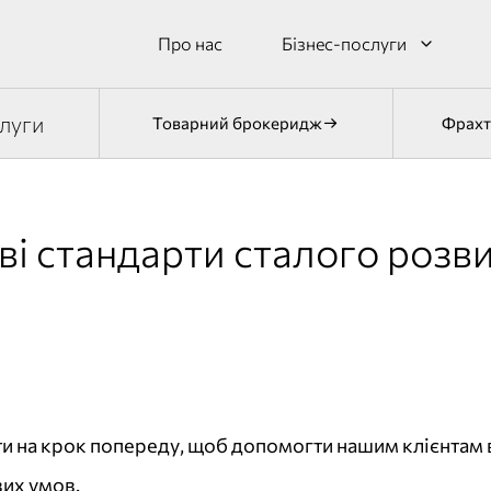
Про нас
Бізнес-послуги
луги
Товарний брокеридж
Фрахт
і стандарти сталого розви
ти на крок попереду, щоб допомогти нашим клієнтам
вих умов.