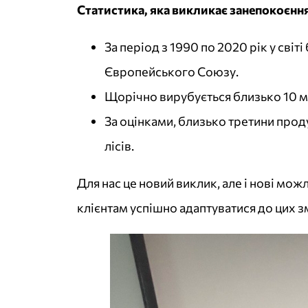
Статистика, яка викликає занепокоєння
За період з 1990 по 2020 рік у сві
Європейського Союзу.
Щорічно вирубується близько 10 міл
За оцінками, близько третини проду
лісів.
Для нас це новий виклик, але і нові мо
клієнтам успішно адаптуватися до цих зм