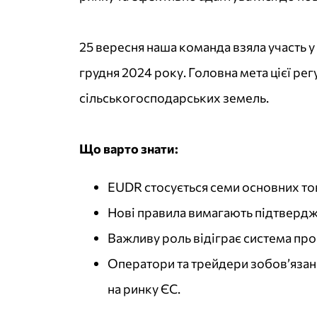
25 вересня наша команда взяла участь 
грудня 2024 року. Головна мета цієї рег
сільськогосподарських земель.
Що варто знати:
EUDR стосується семи основних това
Нові правила вимагають підтвердже
Важливу роль відіграє система про
Оператори та трейдери зобов’язан
на ринку ЄС.