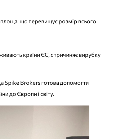
в — площа, що перевищує розмір всього
поживають країни ЄС, спричиняє вирубку
нда Spike Brokers готова допомогти
ни до Європи і світу.