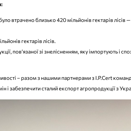
:
ті було втрачено близько 420 мільйонів гектарів лісі
ьйонів гектарів лісів.
кції, пов’язаної зі знелісненням, яку імпортують і с
жливості – разом з нашими партнерами з I.P.Cert кома
ін і забезпечити сталий експорт агропродукції з Украї