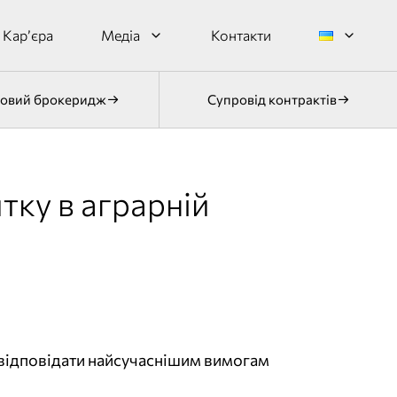
Кар’єра
Медіа
Контакти
овий брокеридж
Супровід контрактів
тку в аграрній
 відповідати найсучаснішим вимогам