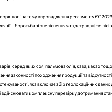
у воркшопі на тему впровадження регламенту ЄС 2023/
уляції – боротьба зі знелісненням та деградацією ліс
рів, серед яких соя, пальмова олія, кава, какао тощо
ння законності походження продукції та відсутності 
стежуваності, яка включає збір геолокаційних даних д
і здійснювати комплексну перевірку дотримання стан