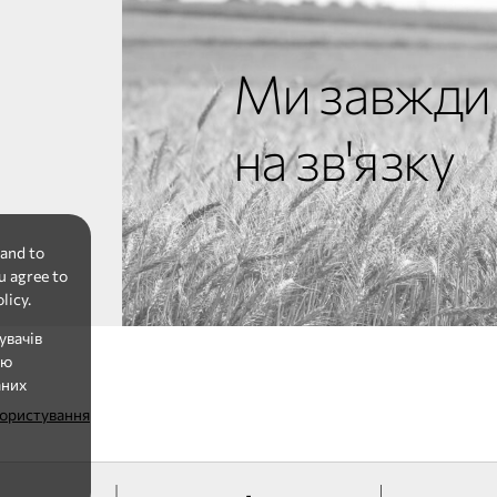
Ми завжди
на зв'язку
 and to
u agree to
licy.
увачів
ію
аних
ористування