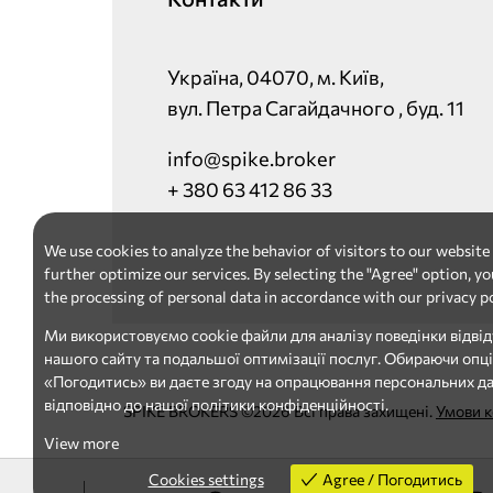
Україна, 04070, м. Київ,
вул. Петра Сагайдачного , буд. 11
info@spike.broker
+ 380 63 412 86 33
We use cookies to analyze the behavior of visitors to our website
further optimize our services. By selecting the "Agree" option, yo
the processing of personal data in accordance with our privacy po
Ми використовуємо cookie файли для аналізу поведінки відвід
нашого сайту та подальшої оптимізації послуг. Обираючи опц
«Погодитись» ви даєте згоду на опрацювання персональних д
відповідно до нашої політики конфіденційності.
SPIKE BROKERS ©2026 Всі права захищені.
Умови к
View more
Cookies settings
Agree / Погодитись