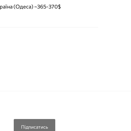
раїна (Одеса) ~365-370$
Підписатись