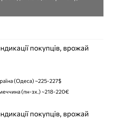
індикації покупців, врожай
раїна (Одеса) ~225-227$
меччина (пн-зх.) ~218-220€
індикації покупців, врожай