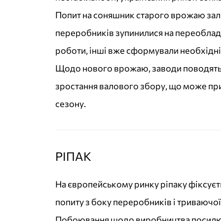
Попит на соняшник старого врожаю зал
переробників зупинилися на переобладн
роботи, інші вже сформували необхідні
Щодо нового врожаю, заводи поводятьс
зростання валового збору, що може приз
сезону.
РІПАК
На європейському ринку ріпаку фіксуєть
попиту з боку переробників і триваючо
Побоювання щодо виробництва посилюю