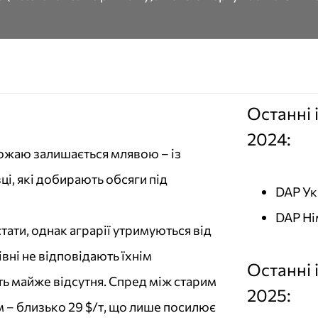
Останні 
2024:
рожаю залишається млявою – із
ці, які добирають обсяги під
DAP Ук
DAP Ні
ати, однак аграрії утримуються від
вні не відповідають їхнім
Останні 
ть майже відсутня. Спред між старим
2025:
 – близько 29 $/т, що лише посилює