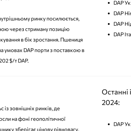
DAP Ук
DAP Ні
нутрішньому ринку посилюється,
DAP Ні
ною через стриману позицію
DAP Іта
ікування в бік зростання. Пшениця
 на умовах DAP порти з поставкою в
02 $/т DAP.
Останні 
2024:
 із зовнішніх ринків, де
осли на фоні геополітичної
DAP Ук
шнику зберігає цінову рівновагу.