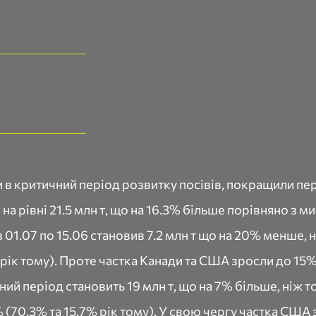
 в критичний період розвитку посівів, покращили пе
на рівні 21.5 млн т, що на 16.3% більше порівняно з 
 01.07 по 15.06 становив 7.2 млн т що на 20% менше, н
рік тому). Проте частка Канади та США зросли до 15% т
ий період становить 19 млн т, що на 7% більше, ніж то
 (70.3% та 15.7% рік тому). У свою чергу частка США 