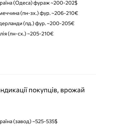
раїна (Одеса) фураж ~200-202$
меччина (пн-зх.) фур. ~206-210€
дерланди (пд.) фур. ~200-205€
лія (пн-сх.) ~205-210€
індикації покупців, врожай
раїна (завод) ~525-535$