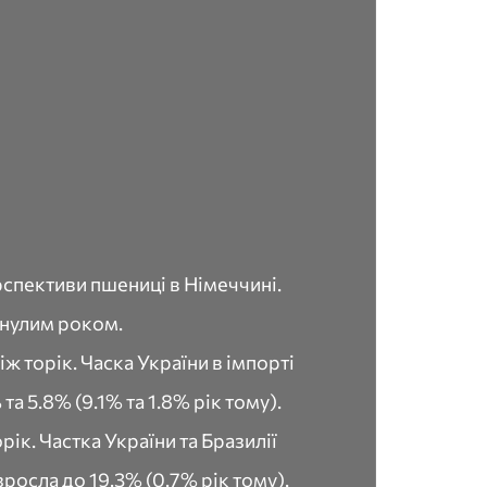
рспективи пшениці в Німеччині.
минулим роком.
іж торік. Часка України в імпорті
а 5.8% (9.1% та 1.8% рік тому).
рік. Частка України та Бразилії
зросла до 19.3% (0.7% рік тому).