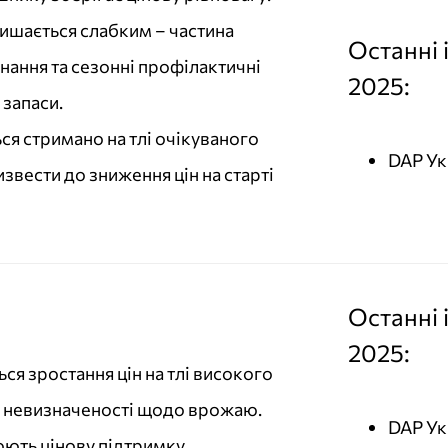
ишається слабким – частина
Останні 
ання та сезонні профілактичні
2025:
 запаси.
я стримано на тлі очікуваного
DAP Ук
вести до зниження цін на старті
Останні 
2025:
ся зростання цін на тлі високого
ї невизначеності щодо врожаю.
DAP Ук
ть цінову підтримку.