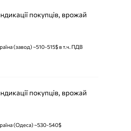
індикації покупців, врожай
раїна (завод) ~510-515$ в т.ч. ПДВ
індикації покупців, врожай
раїна (Одеса) ~530-540$