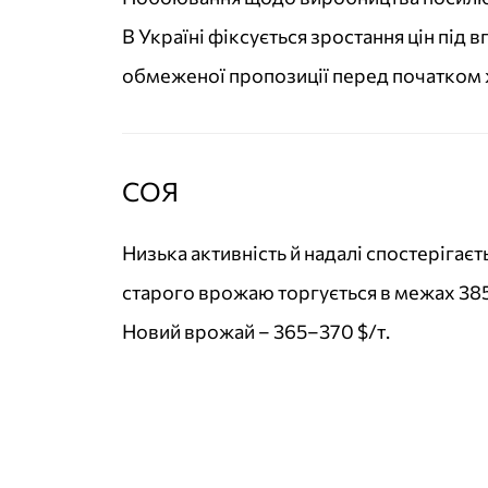
В Україні фіксується зростання цін під 
обмеженої пропозиції перед початком 
СОЯ
Низька активність й надалі спостерігає
старого врожаю торгується в межах 385
Новий врожай – 365–370 $/т.