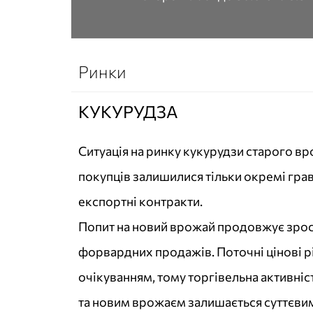
Ринки
КУКУРУДЗА
Ситуація на ринку кукурудзи старого в
покупців залишилися тільки окремі грав
експортні контракти.
Попит на новий врожай продовжує зрост
форвардних продажів. Поточні цінові рі
очікуванням, тому торгівельна активніс
та новим врожаєм залишається суттєвим