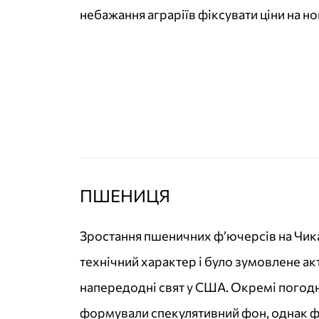
небажання аграріїв фіксувати ціни на н
ПШЕНИЦЯ
Зростання пшеничних ф’ючерсів на Чик
технічний характер і було зумовлене а
напередодні свят у США. Окремі погодні
формували спекулятивний фон, однак 