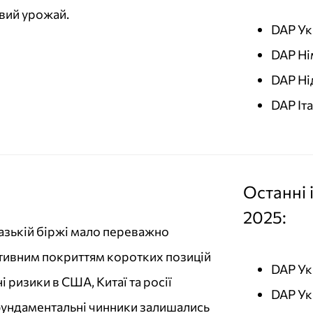
овий урожай.
DAP Ук
DAP Ні
DAP Ні
DAP Іт
Останні 
2025:
азькій біржі мало переважно
ктивним покриттям коротких позицій
DAP Ук
 ризики в США, Китаї та росії
DAP Ук
фундаментальні чинники залишались