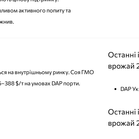
впливом активного попиту та
жнив.
Останні 
врожай 
ться на внутрішньому ринку. Соя ГМО
–388 $/т на умовах DAP порти.
DAP Ук
Останні 
врожай 