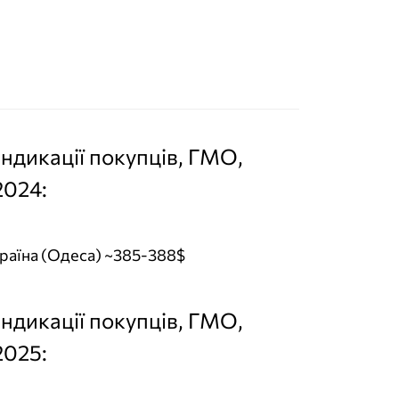
індикації покупців, ГМО,
2024:
раїна (Одеса) ~385-388$
індикації покупців, ГМО,
2025: