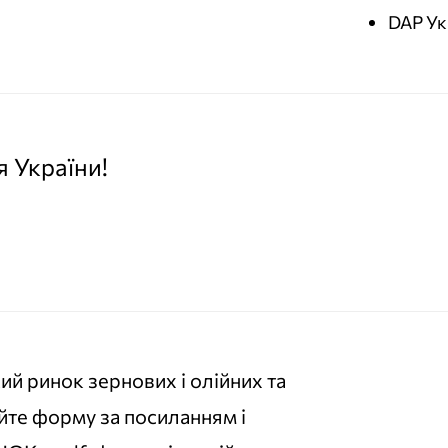
DAP Ук
я України!
й ринок зернових і олійних та
юйте форму за посиланням і