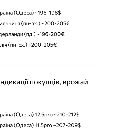
раїна (Одеса) ~196-198$
меччина (пн-зх.) ~200-205€
дерланди (пд.) ~196-200€
алія (пн-сх.) ~200-205€
індикації покупців, врожай
раїна (Одеса) 12.5pro ~210-212$
раїна (Одеса) 11.5pro ~207-209$