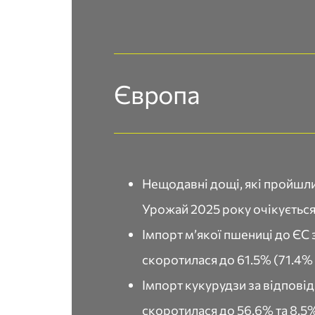
Європа
Нещодавні дощі, які пройшли
Урожай 2025 року очікується 
Імпорт м’якої пшениці до ЄС з
скоротилася до 61.5% (71.4% 
Імпорт кукурудзи за відповідн
скоротилася до 56.6% та 8.5%