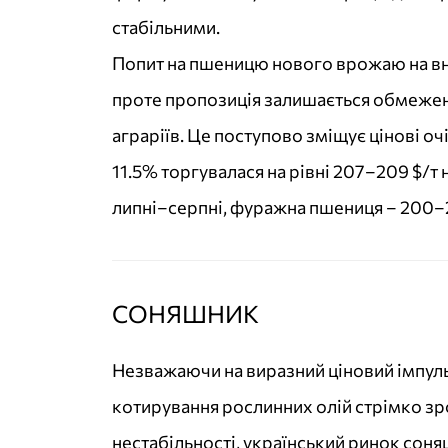
стабільними.
Попит на пшеницю нового врожаю на в
проте пропозиція залишається обмеже
аграріїв. Це поступово зміщує цінові оч
11.5% торгувалася на рівні 207–209 $/т
липні–серпні, фуражна пшениця – 200–2
СОНЯШНИК
Незважаючи на виразний ціновий імпульс
котирування рослинних олій стрімко зр
нестабільності, український ринок соня