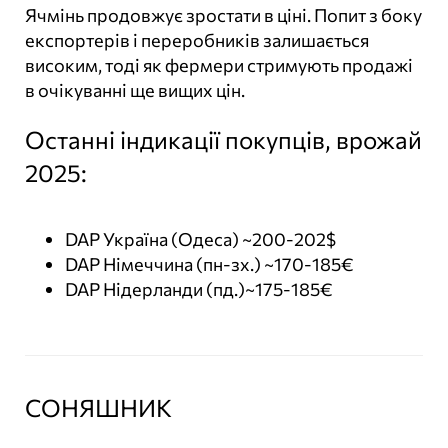
Ячмінь продовжує зростати в ціні. Попит з боку
експортерів і переробників залишається
високим, тоді як фермери стримують продажі
в очікуванні ще вищих цін.
Останні індикації покупців, врожай
2025:
DAP Україна (Одеса) ~200-202$
DAP Німеччина (пн-зх.) ~170-185€
DAP Нідерланди (пд.)~175-185€
СОНЯШНИК