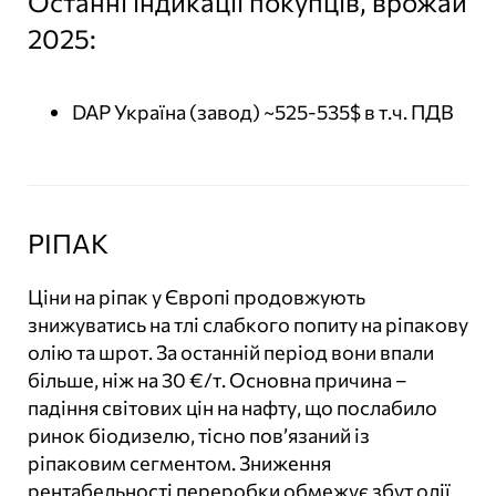
Останні індикації покупців, врожай
2025:
DAP Україна (завод) ~525-535$ в т.ч. ПДВ
РІПАК
Ціни на ріпак у Європі продовжують
знижуватись на тлі слабкого попиту на ріпакову
олію та шрот. За останній період вони впали
більше, ніж на 30 €/т. Основна причина –
падіння світових цін на нафту, що послабило
ринок біодизелю, тісно пов’язаний із
ріпаковим сегментом. Зниження
рентабельності переробки обмежує збут олії