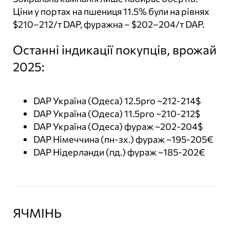
Ціни у портах на пшениця 11.5% були на рівнях
$210–212/т DAP, фуражна – $202–204/т DAP.
Останні індикації покупців, врожай
2025:
DAP Україна (Одеса) 12.5pro ~212-214$
DAP Україна (Одеса) 11.5pro ~210-212$
DAP Україна (Одеса) фураж ~202-204$
DAP Німеччина (пн-зх.) фураж ~195-205€
DAP Нідерланди (пд.) фураж ~185-202€
ЯЧМІНЬ