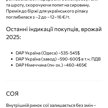
та шроту, скорочуючи попит на сировину.
Премія до біржі для українського ріпаку
поглибилася з –2 до –12–16 €/т.
Останні індикації покупців, врожай
2025:
DAP Україна (Одеса) ~535-545$
DAP Україна (завод) ~590-600$ в т.ч. ПДВ
DAP Німеччина (пн-зх.) ~460-465€
СОЯ
Внутрішній ринок сої залишається без змін –