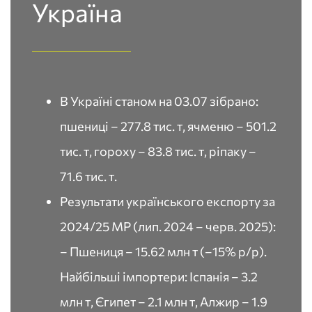
Україна​
В Україні станом на 03.07 зібрано:
пшениці – 277.8 тис. т, ячменю – 501.2
тис. т, гороху – 83.8 тис. т, ріпаку –
71.6 тис. т.
Результати українського експорту за
2024/25 МР (лип. 2024 – черв. 2025):
– Пшениця – 15.62 млн т (–15% р/р).
Найбільші імпортери: Іспанія – 3.2
млн т, Єгипет – 2.1 млн т, Алжир – 1.9