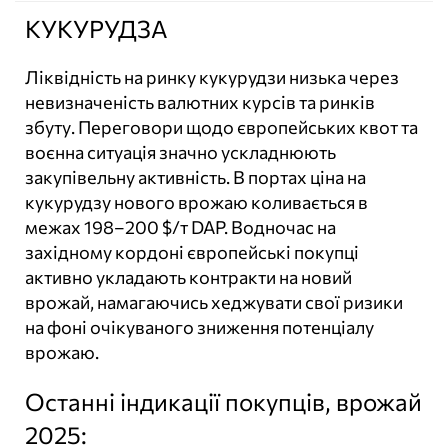
КУКУРУДЗА
Ліквідність на ринку кукурудзи низька через
невизначеність валютних курсів та ринків
збуту. Переговори щодо європейських квот та
воєнна ситуація значно ускладнюють
закупівельну активність. В портах ціна на
кукурудзу нового врожаю коливається в
межах 198–200 $/т DAP. Водночас на
західному кордоні європейські покупці
активно укладають контракти на новий
врожай, намагаючись хеджувати свої ризики
на фоні очікуваного зниження потенціалу
врожаю.
Останні індикації покупців, врожай
2025: