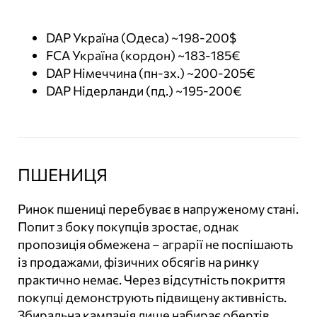
DAP Україна (Одеса) ~198-200$
FCA Україна (кордон) ~183-185€
DAP Німеччина (пн-зх.) ~200-205€
DAP Нідерланди (пд.) ~195-200€
ПШЕНИЦЯ
Ринок пшениці перебуває в напруженому стані.
Попит з боку покупців зростає, однак
пропозиція обмежена – аграрії не поспішають
із продажами, фізичних обсягів на ринку
практично немає. Через відсутність покриття
покупці демонструють підвищену активність.
Збиральна кампанія лише набирає обертів.